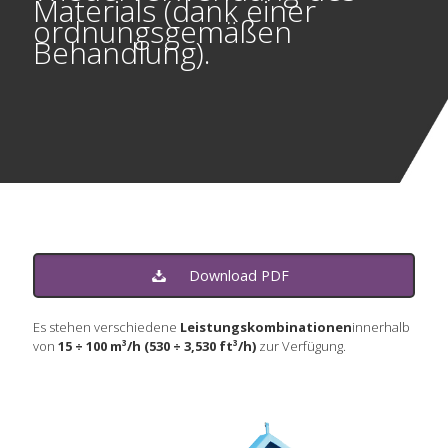
Materials (dank einer
ordnungsgemäßen
Behandlung).
Download PDF
Es stehen verschiedene
Leistungskombinationen
innerhalb
von
15 ÷ 100 m³/h (530 ÷ 3,530 ft³/h)
zur Verfügung.