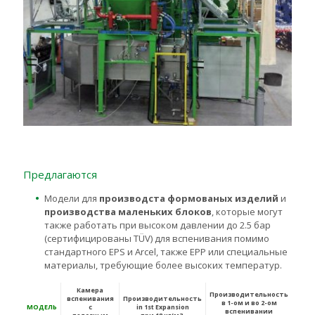
Предлагаются
Модели для
производста формованых изделий
и
производства маленьких блоков
, которые могут
также работать при высоком давлении до 2.5 бар
(сертифицированы TÜV) для вспенивания помимо
стандартного EPS и Arcel, также EPP или специальные
материалы, требующие более высоких температур.
Камера
Производительность
вспенивания
Производительность
в 1-ом и во 2-ом
МОДЕЛЬ
с
in 1st Expansion
вспенивании