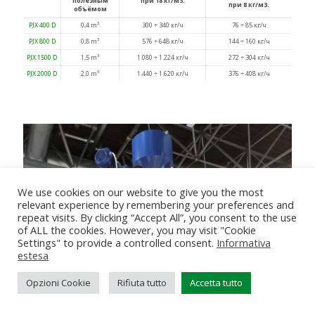
полезным
при 18 кг/м3.
при 8 кг/м3.
объёмом
PJX 400 D
0,4 m³
300 ÷ 340 кг/ч
76 ÷ 85 кг/ч
PJX 800 D
0,8 m³
576 ÷ 648 кг/ч
144 ÷ 160 кг/ч
PJX 1500 D
1,5 m³
1.080 ÷ 1.224 кг/ч
272 ÷ 304 кг/ч
PJX 2000 D
2,0 m³
1.440 ÷ 1.620 кг/ч
376 ÷ 408 кг/ч
We use cookies on our website to give you the most
relevant experience by remembering your preferences and
repeat visits. By clicking “Accept All”, you consent to the use
of ALL the cookies. However, you may visit "Cookie
Settings" to provide a controlled consent.
Informativa
estesa
Opzioni Cookie
Rifiuta tutto
Accetta tutto