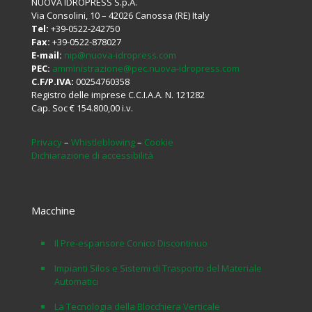
NUOVA IDROPRESS S.p.A.
Via Consolini, 10 – 42026 Canossa (RE) Italy
Tel:
+39-0522-242750
Fax:
+39-0522-878027
E-mail:
nip@nuova-idropress.com
PEC:
amministrazione@pec.nuova-idropress.com
C.F/P.IVA:
00254760358
Registro delle imprese C.C.I.A.A. N. 121282
Cap. Soc € 154.800,00 i.v.
Privacy
–
Whistleblowing
–
Cookie
Dichiarazione di accessibilità
Macchine
Il Pre-espansore Conico Discontinuo
Impianti Silos e Sistemi di Trasporto del Materiale
Automatici
La Tecnologia della Blocchiera Verticale