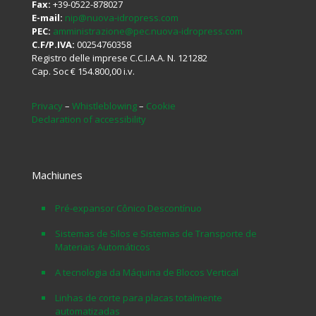
Fax:
+39-0522-878027
E-mail:
nip@nuova-idropress.com
PEC:
amministrazione@pec.nuova-idropress.com
C.F/P.IVA:
00254760358
Registro delle imprese C.C.I.A.A. N. 121282
Cap. Soc € 154.800,00 i.v.
Privacy
–
Whistleblowing
–
Cookie
Declaration of accessibility
Machiunes
Pré-expansor Cônico Descontínuo
Sistemas de Silos e Sistemas de Transporte de
Materiais Automáticos
A tecnologia da Máquina de Blocos Vertical
Linhas de corte para placas totalmente
automatizadas