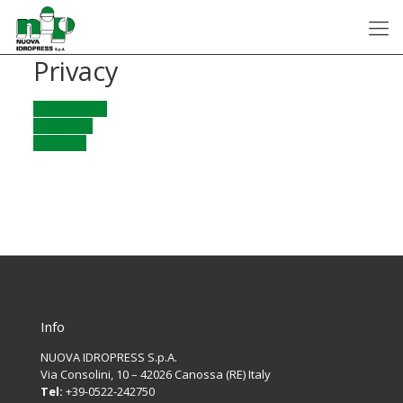
Privacy
Privacy policy
Customers
Providers
Info
NUOVA IDROPRESS S.p.A.
Via Consolini, 10 – 42026 Canossa (RE) Italy
Tel:
+39-0522-242750