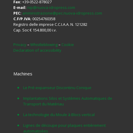
Fax:
+39-0522-878027
E-mail:
nip@nuova-idropress.com
PEC:
amministrazione@pec.nuova-idropress.com
C.F/P.IVA:
00254760358
Registro delle imprese C.C.I.A.A. N. 121282
Cap. Soc € 154.800,00 i.v.
Privacy
–
Whistleblowing
–
Cookie
Declaration of accessibility
Machines
Le Pré-expanseur Discontinu Conique
Implantations Silos et Systèmes Automatiques de
Transport du Matériau
La technologie du Moule à Blocs vertical
Lignes de découpe pour plaques entièrement
automatisées