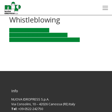
Whistleblowing
Whistleblower informative
Informative of who has been reported
Procedure for submitting and handling reports
Info
NUOVA IDROPRESS S.p.A.
Via Consolini, 10 – 42026 Canossa (RE) Italy
Tel:
+39-0522-242750