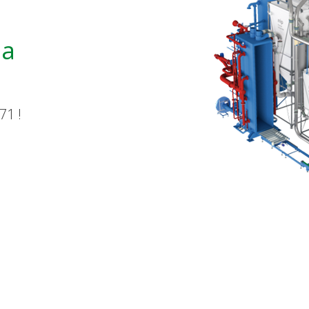
la
71 !