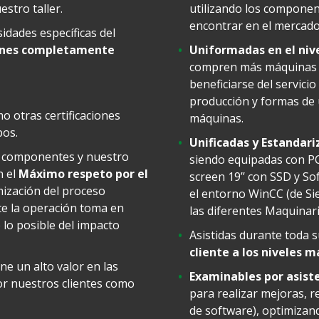
estro taller.
utilizando los component
encontrar en el mercado
idades específicas del
ones completamente
Uniformadas en el niv
compren más máquinas 
beneficiarse del servici
producción y formas de
mo otras certificaciones
máquinas.
pos.
Unificadas y Estandari
s componentes y nuestro
siendo equipadas con PC
n el
Máximo respeto por el
screen 19’’ con SSD y S
mización del proceso
el entorno WinCC (de Si
te la operación toma en
las diferentes Maquinari
 lo posible del impacto
Asistidas durante toda 
cliente a los niveles 
ne un alto valor en las
Examinables por asist
or nuestros clientes como
para realizar mejoras, r
de software), optimizand