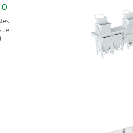
uo
stes
S de
!